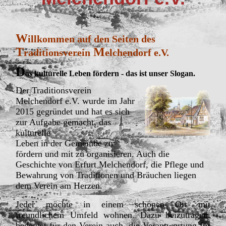
W
illkommen auf den Seiten des
T
M
raditionsverein
elchendorf e.V.
D
as kulturelle Leben fördern - das ist unser Slogan.
Der Traditionsverein
Melchendorf e.V. wurde im Jahr
2015
gegründet und hat es sich
zur Aufgabe gemacht, das
kulturelle
Leben in der Gemeinde zu
fördern und mit zu organisieren. Auch die
Geschichte von Erfurt Melchendorf, die Pflege und
Bewahrung von Traditionen und Bräuchen liegen
dem Verein am Herzen.
Jeder möchte in einem schönen Ort mit
freundlichem Umfeld wohnen. Dazu beizutragen,
bedeutet für den Verein auch, die Verantwortung für