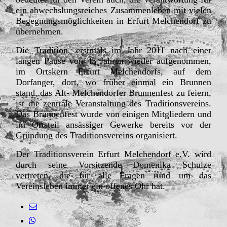
ein abwechslungsreiches Zusammenleben mit vielen
Begegnungsmöglichkeiten in Erfurt Melchendorf zu
übernehmen.
Die Tradition, erstmals im Jahr 2011 nach einer
langen Pause von 45 Jahren wieder aufgenommen,
im Ortskern Erfurt Melchendorfs, auf dem
Dorfanger, dort, wo früher einmal ein Brunnen
stand, das Alt- Melchendorfer Brunnenfest zu feiern,
ist die zentrale Veranstaltung des Traditionsvereins.
Das Brunnenfest wurde von einigen Mitgliedern und
im Ortsteil ansässiger Gewerke bereits vor der
Gründung des Traditionsvereins organisiert.
Der Traditionsverein Erfurt Melchendorf e.V. wird
durch seine Vorsitzende Domenika Schulze
vertreten, die für alle Fragen rund um das
Vereinsleben immer ein offenes Ohr hat.