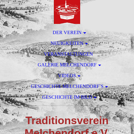
DER VEREIN
NEUIGKEITEN
VERANSTALTUNGEN
GALERIE MELCHENDORF
VIDEOS
GESCHICHTE MELCHENDORF`S
GESCHICHTE IM BILD
T
raditionsverein
M
elchendorf e.V.