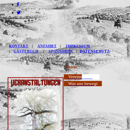
KONTAKT
|
ANFAHRT
|
IMPRESSUM
|
GÄSTEBUCH
|
SPONSOREN
|
DATENSCHUTZ
Tic
ker
Vereinsausflug
Was uns bewegt