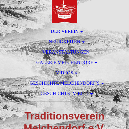
DER VEREIN
NEUIGKEITEN
VERANSTALTUNGEN
GALERIE MELCHENDORF
VIDEOS
GESCHICHTE MELCHENDORF`S
GESCHICHTE IM BILD
T
raditionsverein
M
elchendorf e.V.