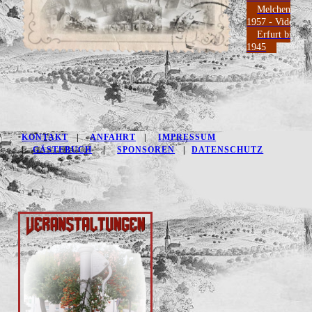
Melchendorf
1957 - Video
Erfurt bis
1945
KONTAKT
|
ANFAHRT
|
IMPRESSUM
|
GÄSTEBUCH
|
SPONSOREN
|
DATENSCHUTZ