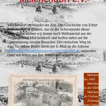
Melchendorf im Wandel der Zeit. Die Geschichte von Erfurt
Melchendorf in Bildern, das ist der Schwerpunkt dieser
Seite. Dazu suchen wir immer noch Bildmaterial aus der
Vergangenheit Melchendorfs und hoffen dabei auf die
Unterstützung unserer Besucher. Der einfachste Weg ist,
dass Sie solche Bilder direkt per E-Mail an die Adresse
webmaster@traditionsverein-melchendorf.de
versenden.
Oder wir leihen uns Ihre Bilder und scannen sie ein.
Melchendorf
bis 1945
Melchendorf
in der DDR
Melchendorf
im Umbau
Zeitungsartik
zum Umbau