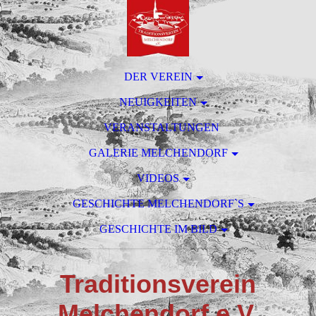
DER VEREIN
NEUIGKEITEN
VERANSTALTUNGEN
GALERIE MELCHENDORF
VIDEOS
GESCHICHTE MELCHENDORF`S
GESCHICHTE IM BILD
T
raditionsverein
M
elchendorf e.V.