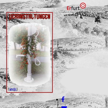
[
mehr
]