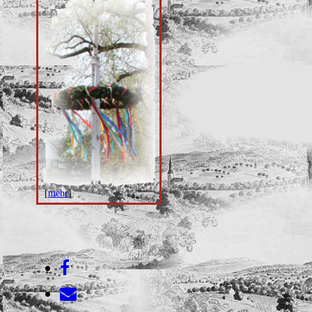
[
mehr
]