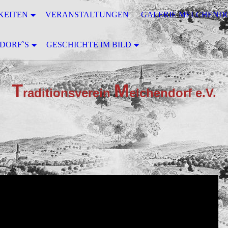
KEITEN
VERANSTALTUNGEN
GALERIE MELCHEND
DORF`S
GESCHICHTE IM BILD
T
M
raditionsverein
elchendorf e.V.