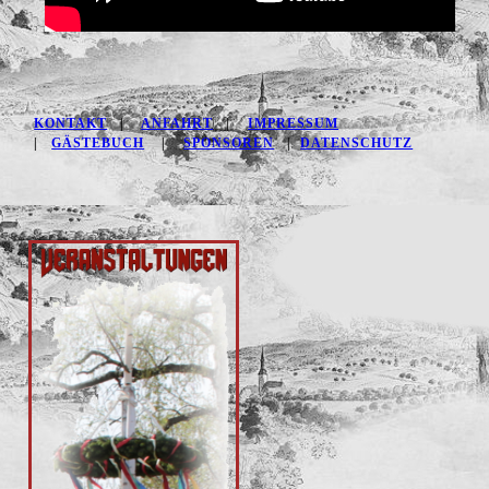
KONTAKT
|
ANFAHRT
|
IMPRESSUM
|
GÄSTEBUCH
|
SPONSOREN
|
DATENSCHUTZ