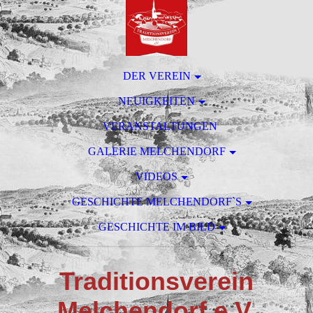
DER VEREIN
NEUIGKEITEN
VERANSTALTUNGEN
GALERIE MELCHENDORF
VIDEOS
GESCHICHTE MELCHENDORF`S
GESCHICHTE IM BILD
T
raditionsverein
M
elchendorf e.V.